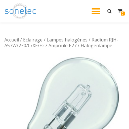
DÉPLIE
0
Aller
au
LA
contenu
Accueil
/
Eclairage
/
Lampes halogènes
/ Radium RJH-
NAVIG
A57W/230/C/XE/E27 Ampoule E27 / Halogenlampe