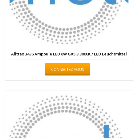
Alittex 3436 Ampoule LED 8W GX5.3 3000K / LED Leuchtmittel
CONNECTEZ VOUS