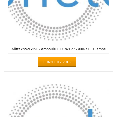
Alittex 592125SC2 Ampoule LED 9W E27 2700K / LED Lampe
CONNECTEZ VOUS