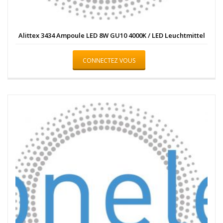
Alittex 3434 Ampoule LED 8W GU10 4000K / LED Leuchtmittel
CONNECTEZ VOUS