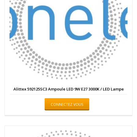
Alittex 592125SC3 Ampoule LED 9W E27 3000K / LED Lampe
CONNECTEZ VOUS