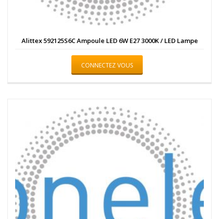
Alittex 592125S6C Ampoule LED 6W E27 3000K / LED Lampe
CONNECTEZ VOUS