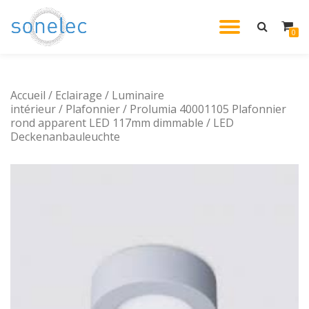
DÉPLIE
0
Aller
au
LA
contenu
Accueil
/
Eclairage
/
Luminaire
NAVIG
intérieur
/
Plafonnier
/ Prolumia 40001105 Plafonnier
rond apparent LED 117mm dimmable / LED
Deckenanbauleuchte