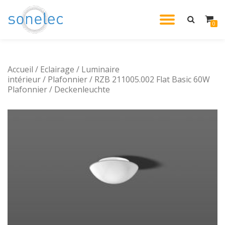
DÉPLIE
0
Aller
au
LA
contenu
Accueil
/
Eclairage
/
Luminaire
NAVIG
intérieur
/
Plafonnier
/ RZB 211005.002 Flat Basic 60W
Plafonnier / Deckenleuchte