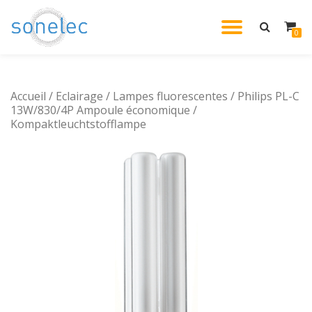
DÉPLIE
0
Aller
au
LA
contenu
Accueil
/
Eclairage
/
Lampes fluorescentes
/ Philips PL-C
NAVIG
13W/830/4P Ampoule économique /
Kompaktleuchtstofflampe