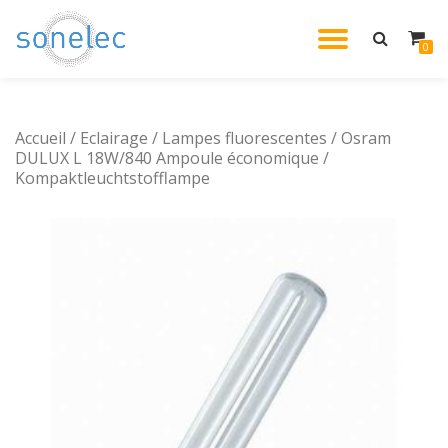
DÉPLIE
0
Aller
au
LA
contenu
Accueil
/
Eclairage
/
Lampes fluorescentes
/ Osram
NAVIG
DULUX L 18W/840 Ampoule économique /
Kompaktleuchtstofflampe