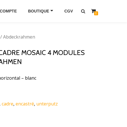
 COMPTE
BOUTIQUE
CGV
0
c / Abdeckrahmen
 CADRE MOSAIC 4 MODULES
RAHMEN
orizontal – blanc
,
cadre
,
encastré
,
unterputz