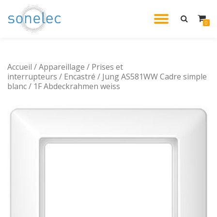
DÉPLIE
0
Aller
au
LA
contenu
Accueil
/
Appareillage
/
Prises et
NAVIG
interrupteurs
/
Encastré
/ Jung AS581WW Cadre simple
blanc / 1F Abdeckrahmen weiss