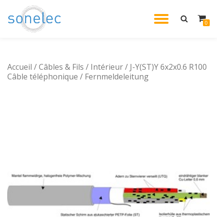
DÉPLIE
0
Aller
au
LA
contenu
Accueil
/
Câbles & Fils
/
Intérieur
/ J-Y(ST)Y 6x2x0.6 R100
NAVIG
Câble téléphonique / Fernmeldeleitung