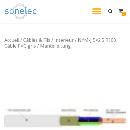
DÉPLIE
0
Aller
au
LA
contenu
Accueil
/
Câbles & Fils
/
Intérieur
/ NYM-J 5×2.5 R100
NAVIG
Câble PVC gris / Mantelleitung