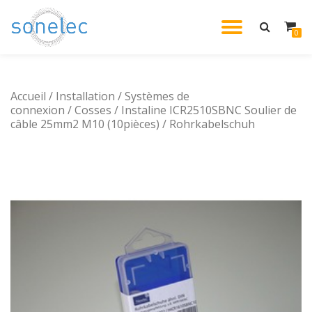
DÉPLIE
0
Aller
au
LA
contenu
Accueil
/
Installation
/
Systèmes de
NAVIG
connexion
/
Cosses
/ Instaline ICR2510SBNC Soulier de
câble 25mm2 M10 (10pièces) / Rohrkabelschuh