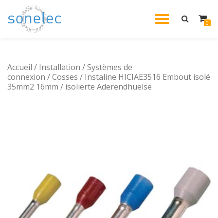
DÉPLIE
0
Aller
au
LA
contenu
Accueil
/
Installation
/
Systèmes de
NAVIG
connexion
/
Cosses
/ Instaline HICIAE3516 Embout isolé
35mm2 16mm / isolierte Aderendhuelse