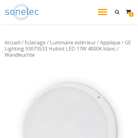
DÉPLIE
0
Aller
au
LA
contenu
Accueil
/
Eclairage
/
Luminaire extérieur
/
Applique
NAVIG
/ GE
Lighting 93073533 Hublot LED 17W 4000K blanc /
Wandleuchte