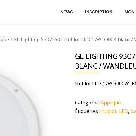
NEWS
INSCRIPTION
MON
ique
/ GE Lighting 93073531 Hublot LED 17W 3000K blanc /
GE LIGHTING 930
BLANC / WANDLE
Hublot LED 17W 3000W IP
Catégorie :
Applique
Étiquettes :
hublot
,
LED
,
wa