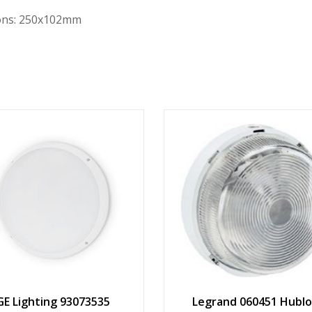
ons: 250x102mm
GE Lighting 93073535
Legrand 060451 Hublo