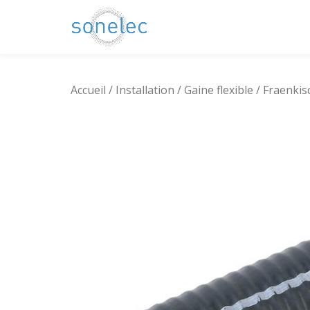
Aller
au
contenu
Accueil
/
Installation
/
Gaine flexible
/ Fraenkis