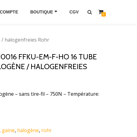
 COMPTE
BOUTIQUE
CGV
0
/ halogenfreies Rohr
10016 FFKU-EM-F-HO 16 TUBE
LOGÈNE / HALOGENFREIES
gène – sans tire-fil – 750N – Température:
,
gaine
,
halogène
,
rohr