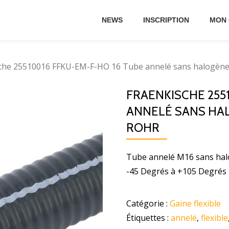
NEWS
INSCRIPTION
MON
che 25510016 FFKU-EM-F-HO 16 Tube annelé sans halogène 
FRAENKISCHE 255
ANNELÉ SANS HA
ROHR
Tube annelé M16 sans halo
-45 Degrés à +105 Degrés
Catégorie :
Gaine flexible
Étiquettes :
annelé
,
flexible