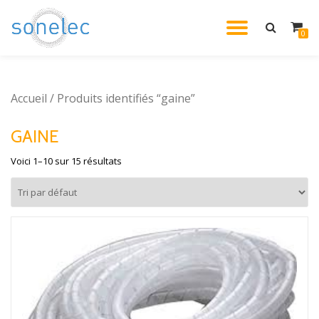
DÉPLIE
0
Aller
au
LA
contenu
Accueil
/ Produits identifiés “gaine”
NAVIG
GAINE
Voici 1–10 sur 15 résultats