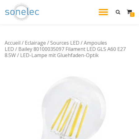
DÉPLIE
0
Aller
au
LA
contenu
Accueil
/
Eclairage
/
Sources LED
/
Ampoules
NAVIG
LED
/ Bailey 80100035097 Filament LED GLS A60 E27
8.5W / LED-Lampe mit Gluehfaden-Optik