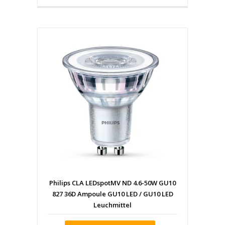
Philips CLA LEDspotMV ND 4.6-50W GU10
827 36D Ampoule GU10 LED / GU10 LED
Leuchmittel