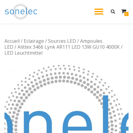
DÉPLIE
0
Aller
au
LA
contenu
Accueil
/
Eclairage
/
Sources LED
/
Ampoules
NAVIG
LED
/ Alittex 3466 Lynk AR111 LED 13W GU10 4000K /
LED Leuchtmittel