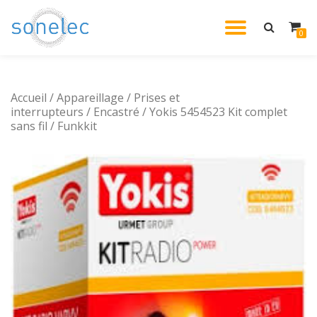
DÉPLIE
0
Aller
au
LA
contenu
Accueil
/
Appareillage
/
Prises et
NAVIG
interrupteurs
/
Encastré
/ Yokis 5454523 Kit complet
sans fil / Funkkit