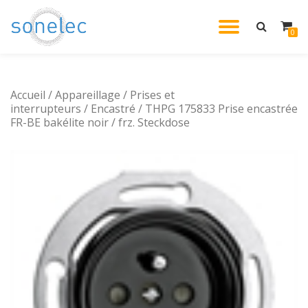
DÉPLIE
0
Aller
au
LA
contenu
Accueil
/
Appareillage
/
Prises et
NAVIG
interrupteurs
/
Encastré
/ THPG 175833 Prise encastrée
FR-BE bakélite noir / frz. Steckdose