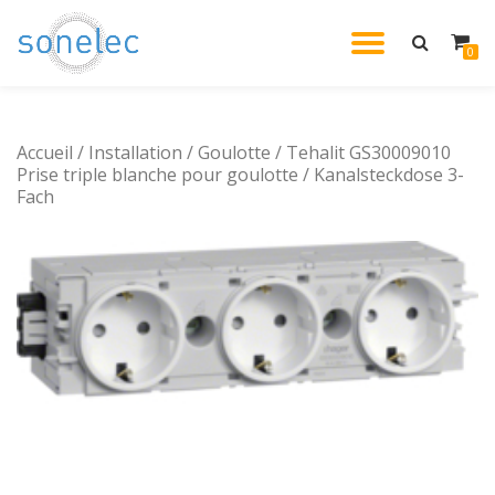
DÉPLIE
0
Aller
au
LA
contenu
Accueil
/
Installation
/
Goulotte
/ Tehalit GS30009010
NAVIG
Prise triple blanche pour goulotte / Kanalsteckdose 3-
Fach