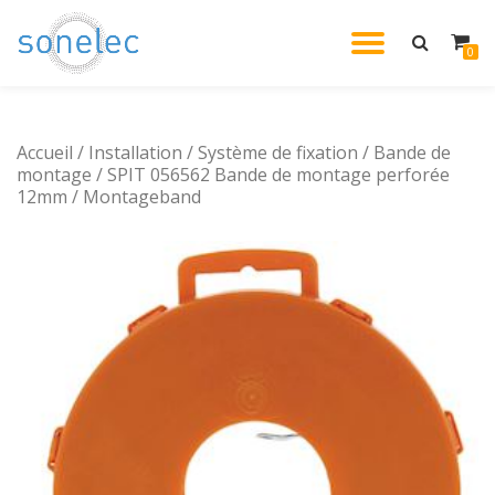
DÉPLIE
0
Aller
au
LA
contenu
Accueil
/
Installation
/
Système de fixation
/
NAVIG
Bande de
montage
/ SPIT 056562 Bande de montage perforée
12mm / Montageband