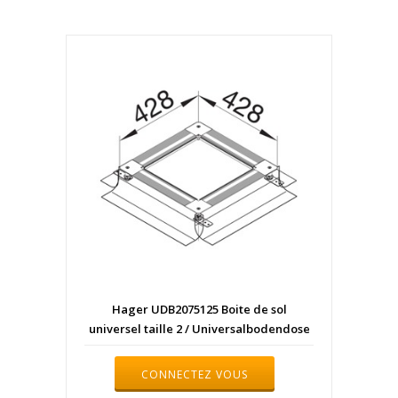
Hager UDB2075125 Boite de sol
universel taille 2 / Universalbodendose
CONNECTEZ VOUS