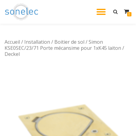
DÉPLIE
0
Aller
au
LA
contenu
Accueil
/
Installation
/
Boitier de sol
/ Simon
NAVIG
KSE0SEC/23/71 Porte mécansime pour 1xK45 laiton /
Deckel