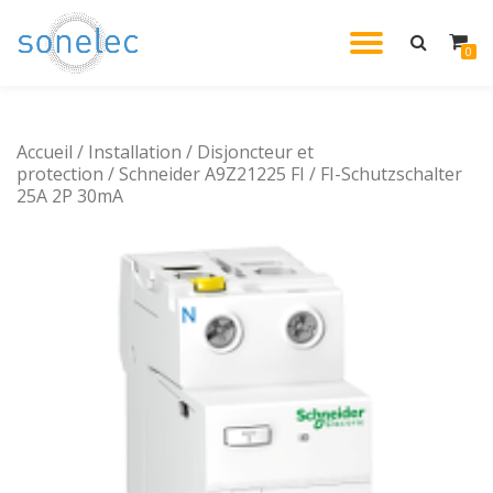
DÉPLIE
0
Aller
au
LA
contenu
Accueil
/
Installation
/
Disjoncteur et
NAVIG
protection
/ Schneider A9Z21225 FI / FI-Schutzschalter
25A 2P 30mA