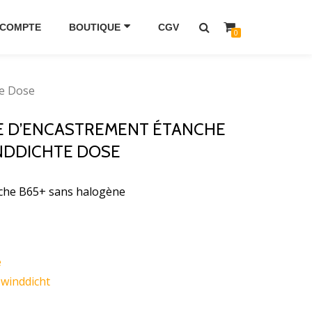
 COMPTE
BOUTIQUE
CGV
0
te Dose
TE D’ENCASTREMENT ÉTANCHE
INDDICHTE DOSE
nche B65+ sans halogène
e
,
winddicht