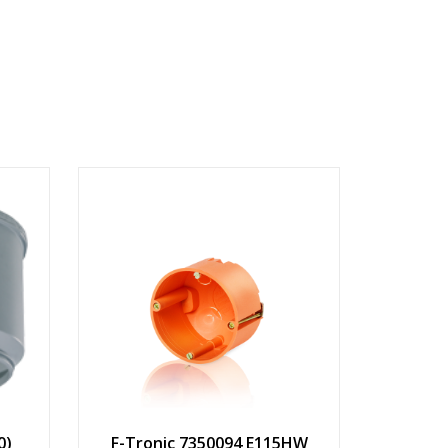
0)
F-Tronic 7350094 E115HW