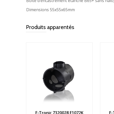
Boite d’encastrement étanche B65+ sans hal
Dimensions 55x55x65mm
Produits apparentés
F-Tronic 7320028 E1072K
F-