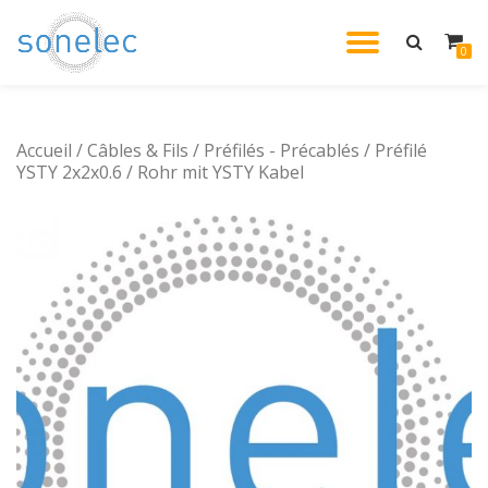
DÉPLIE
0
Aller
au
LA
contenu
Accueil
/
Câbles & Fils
/
Préfilés - Précablés
/ Préfilé
NAVIG
YSTY 2x2x0.6 / Rohr mit YSTY Kabel