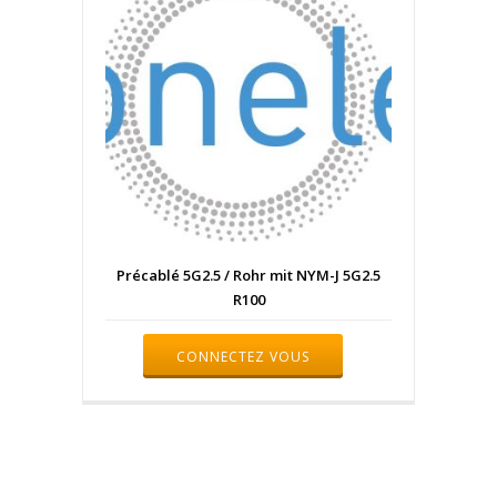
Précablé 5G2.5 / Rohr mit NYM-J 5G2.5
R100
CONNECTEZ VOUS