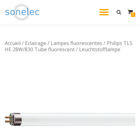
DÉPLIE
0
Aller
au
LA
contenu
Accueil
/
Eclairage
/
Lampes fluorescentes
/ Philips TL5
NAVIG
HE 28W/830 Tube fluorescent / Leuchtstofflampe