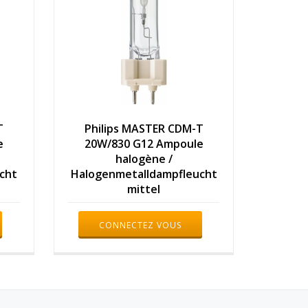
T
Philips MASTER CDM-T
e
20W/830 G12 Ampoule
halogène /
cht
Halogenmetalldampfleucht
mittel
CONNECTEZ VOUS