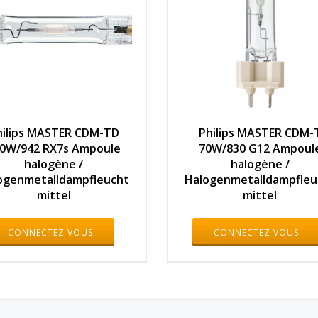
hilips MASTER CDM-TD
Philips MASTER CDM-
0W/942 RX7s Ampoule
70W/830 G12 Ampoul
halogène /
halogène /
ogenmetalldampfleucht
Halogenmetalldampfleu
mittel
mittel
CONNECTEZ VOUS
CONNECTEZ VOUS