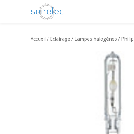
Aller
au
contenu
Accueil
/
Eclairage
/
Lampes halogènes
/ Phili