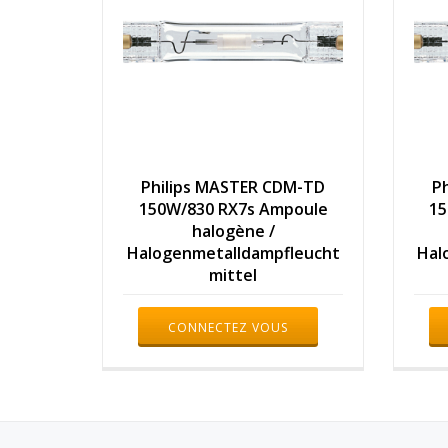
Philips MASTER CDM-TD
P
150W/830 RX7s Ampoule
15
halogène /
Halogenmetalldampfleucht
Hal
mittel
CONNECTEZ VOUS