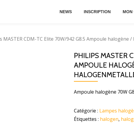
NEWS
INSCRIPTION
MON
ps MASTER CDM-TC Elite 70W/942 G8.5 Ampoule halogène / 
PHILIPS MASTER C
AMPOULE HALOGÈ
HALOGENMETALL
Ampoule halogène 70W G8
Catégorie :
Lampes halogè
Étiquettes :
halogen
,
halo