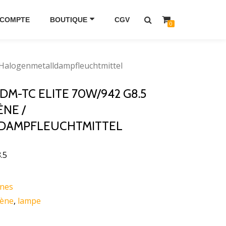
 COMPTE
BOUTIQUE
CGV
0
Halogenmetalldampfleuchtmittel
DM-TC ELITE 70W/942 G8.5
NE /
DAMPFLEUCHTMITTEL
.5
nes
gène
,
lampe