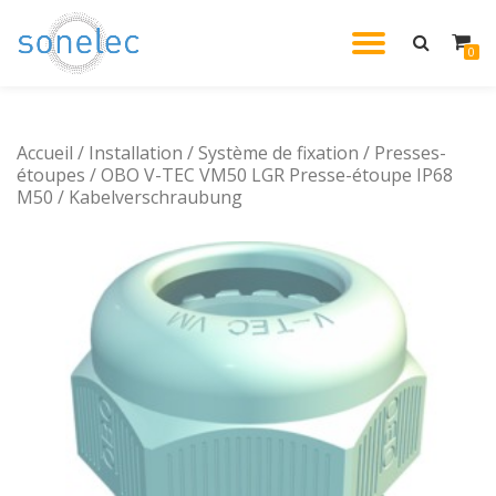
DÉPLIE
0
Aller
au
LA
contenu
Accueil
/
Installation
/
Système de fixation
/
NAVIG
Presses-
étoupes
/ OBO V-TEC VM50 LGR Presse-étoupe IP68
M50 / Kabelverschraubung