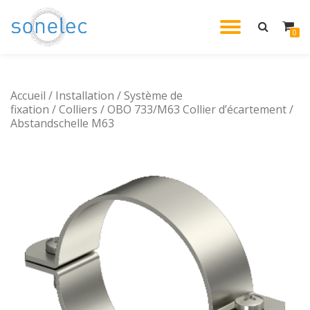
DÉPLIE
0
Aller
au
LA
contenu
Accueil
/
Installation
/
Système de
NAVIG
fixation
/
Colliers
/ OBO 733/M63 Collier d’écartement /
Abstandschelle M63