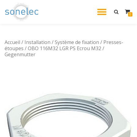
DÉPLIE
0
Aller
au
LA
contenu
Accueil
/
Installation
/
Système de fixation
/
NAVIG
Presses-
étoupes
/ OBO 116M32 LGR PS Ecrou M32 /
Gegenmutter