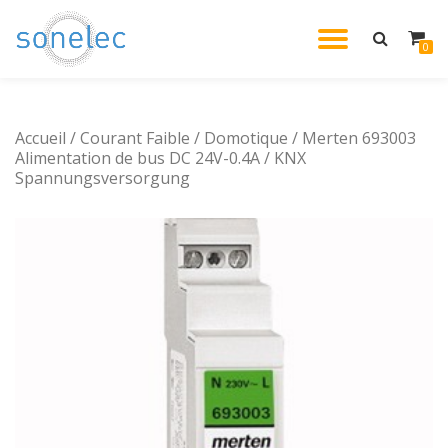
DÉPLIE
0
Aller
au
LA
contenu
Accueil
/
Courant Faible
/
Domotique
/ Merten 693003
NAVIG
Alimentation de bus DC 24V-0.4A / KNX
Spannungsversorgung