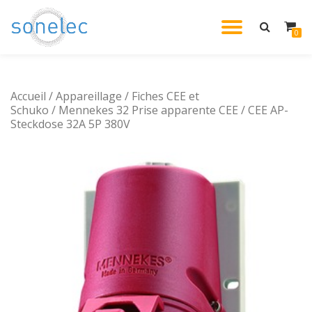
DÉPLIE
0
Aller
au
LA
contenu
Accueil
/
Appareillage
/
Fiches CEE et
NAVIG
Schuko
/ Mennekes 32 Prise apparente CEE / CEE AP-
Steckdose 32A 5P 380V