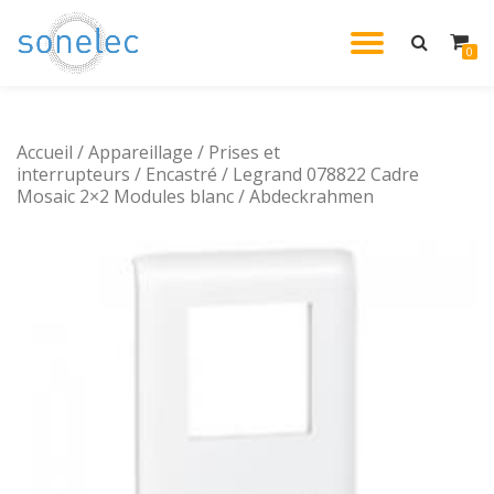
DÉPLIE
0
Aller
au
LA
contenu
Accueil
/
Appareillage
/
Prises et
NAVIG
interrupteurs
/
Encastré
/ Legrand 078822 Cadre
Mosaic 2×2 Modules blanc / Abdeckrahmen