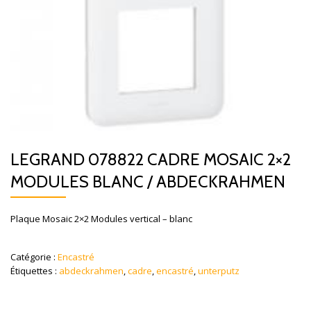
LEGRAND 078822 CADRE MOSAIC 2×2
MODULES BLANC / ABDECKRAHMEN
Plaque Mosaic 2×2 Modules vertical – blanc
Catégorie :
Encastré
Étiquettes :
abdeckrahmen
,
cadre
,
encastré
,
unterputz