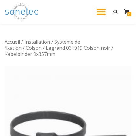
DÉPLIE
0
Aller
au
LA
contenu
Accueil
/
Installation
/
Système de
NAVIG
fixation
/
Colson
/ Legrand 031919 Colson noir /
Kabelbinder 9x357mm