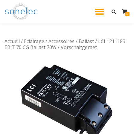
DÉPLIE
0
Aller
au
LA
contenu
Accueil
/
Eclairage
/
Accessoires
/
Ballast
/ LCI 1211183
NAVIG
EB T 70 CG Ballast 70W / Vorschaltgeraet