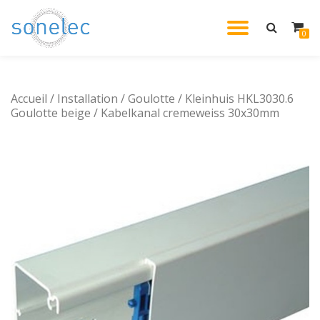
DÉPLIE
0
Aller
au
LA
contenu
Accueil
/
Installation
/
Goulotte
/ Kleinhuis HKL3030.6
NAVIG
Goulotte beige / Kabelkanal cremeweiss 30x30mm