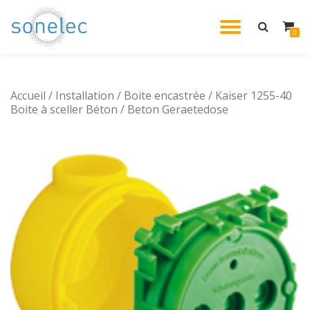
DÉPLIE
0
Aller
au
LA
contenu
Accueil
/
Installation
/
Boite encastrée
/ Kaiser 1255-40
NAVIG
Boite à sceller Béton / Beton Geraetedose