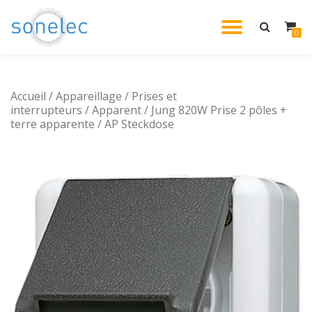
DÉPLIE
0
Aller
au
LA
contenu
Accueil
/
Appareillage
/
Prises et
NAVIG
interrupteurs
/
Apparent
/ Jung 820W Prise 2 pôles +
terre apparente / AP Steckdose