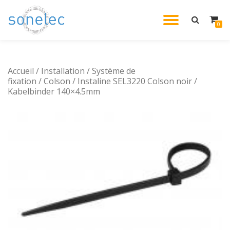
DÉPLIE
0
Aller
au
LA
contenu
Accueil
/
Installation
/
Système de
NAVIG
fixation
/
Colson
/ Instaline SEL3220 Colson noir /
Kabelbinder 140×4.5mm