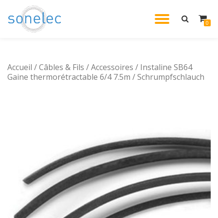
DÉPLIE
0
Aller
au
LA
contenu
Accueil
/
Câbles & Fils
/
Accessoires
/ Instaline SB64
NAVIG
Gaine thermorétractable 6/4 7.5m / Schrumpfschlauch