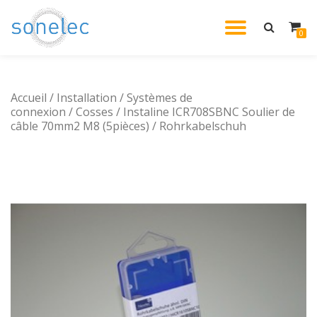
DÉPLIE
0
Aller
au
LA
contenu
Accueil
/
Installation
/
Systèmes de
NAVIG
connexion
/
Cosses
/ Instaline ICR708SBNC Soulier de
câble 70mm2 M8 (5pièces) / Rohrkabelschuh