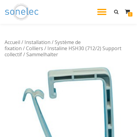
DÉPLIE
0
Aller
au
LA
contenu
Accueil
/
Installation
/
Système de
NAVIG
fixation
/
Colliers
/ Instaline HSH30 (712/2) Support
collectif / Sammelhalter