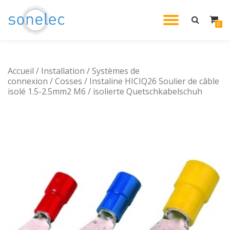
DÉPLIE
0
Aller
au
LA
contenu
Accueil
/
Installation
/
Systèmes de
NAVIG
connexion
/
Cosses
/ Instaline HICIQ26 Soulier de câble
isolé 1.5-2.5mm2 M6 / isolierte Quetschkabelschuh