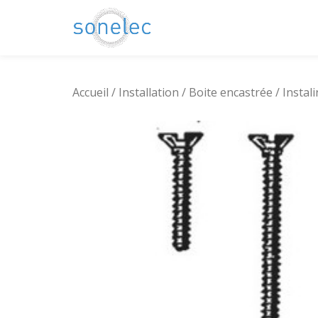
Aller
au
contenu
Accueil
/
Installation
/
Boite encastrée
/ Instal