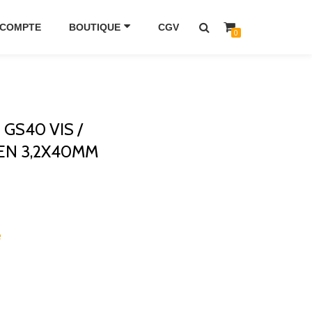
 COMPTE
BOUTIQUE
CGV
0
 GS40 VIS /
N 3,2X40MM
e