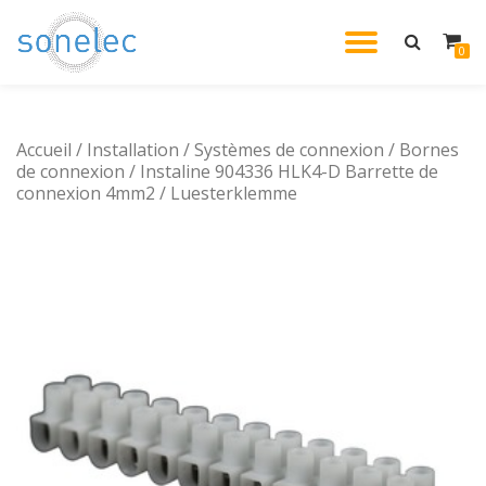
DÉPLIE
0
Aller
au
LA
contenu
Accueil
/
Installation
/
Systèmes de connexion
NAVIG
/
Bornes
de connexion
/ Instaline 904336 HLK4-D Barrette de
connexion 4mm2 / Luesterklemme