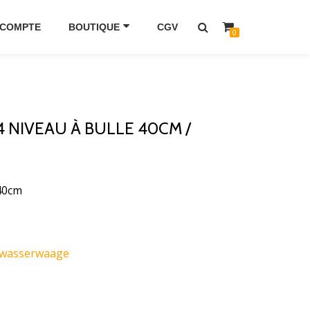
 COMPTE
BOUTIQUE
CGV
0
 NIVEAU À BULLE 40CM /
40cm
wasserwaage