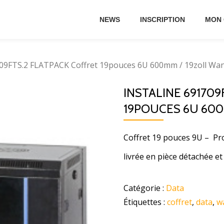
NEWS
INSCRIPTION
MON
1709FTS.2 FLATPACK Coffret 19pouces 6U 600mm / 19zoll W
INSTALINE 691709
19POUCES 6U 60
Coffret 19 pouces 9U – P
livrée en pièce détachée 
Catégorie :
Data
Étiquettes :
coffret
,
data
,
w