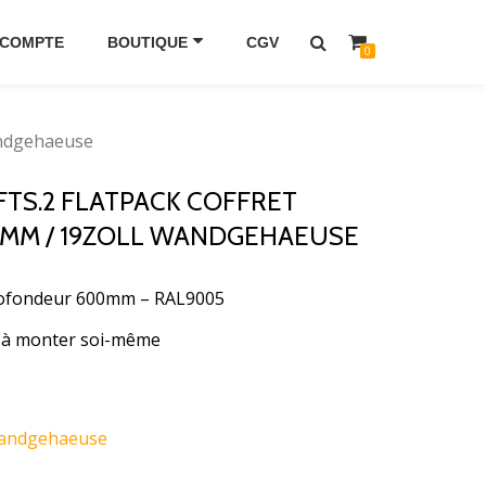
 COMPTE
BOUTIQUE
CGV
0
andgehaeuse
FTS.2 FLATPACK COFFRET
0MM / 19ZOLL WANDGEHAEUSE
rofondeur 600mm – RAL9005
et à monter soi-même
andgehaeuse