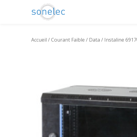
Aller
au
contenu
Accueil
/
Courant Faible
/
Data
/ Instaline 69