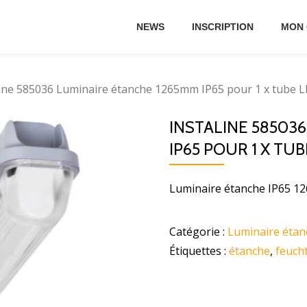
NEWS
INSCRIPTION
MON
line 585036 Luminaire étanche 1265mm IP65 pour 1 x tube 
INSTALINE 58503
IP65 POUR 1 X T
Luminaire étanche IP65 1
Catégorie :
Luminaire étan
Étiquettes :
étanche
,
feuch