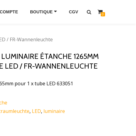
 COMPTE
BOUTIQUE
CGV
0
LED / FR-Wannenleuchte
6 LUMINAIRE ÉTANCHE 1265MM
UBE LED / FR-WANNENLEUCHTE
265mm pour 1 x tube LED 633051
che
traumleuchte
,
LED
,
luminaire