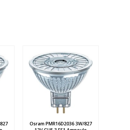
827
Osram PMR16D2036 3W/827
e
12V GU5.3 FS1 Ampoule