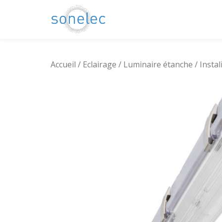
Aller
au
contenu
Accueil
/
Eclairage
/
Luminaire étanche
/ Insta