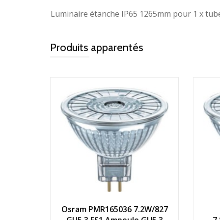
Luminaire étanche IP65 1265mm pour 1 x tub
Produits apparentés
Osram PMR165036 7.2W/827
GU5.3 FS1 Ampoule GU5.3
7