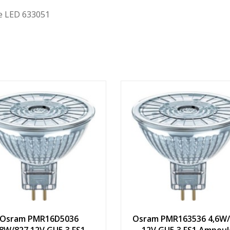
e LED 633051
Osram PMR16D5036
Osram PMR163536 4,6W/
,8W/827 12V GU5.3 FS1
12V GU5.3 FS1 Ampoul