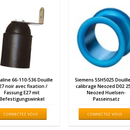
taline 66-110-536 Douille
Siemens 5SH5025 Douill
27 noir avec fixation /
calibrage Neozed D02 25
Fassung E27 mit
Neozed Huelsen-
Befestigungswinkel
Passeinsatz
CONNECTEZ VOUS
CONNECTEZ VOUS