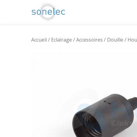
Aller
au
contenu
Accueil
/
Eclairage
/
Accessoires
/
Douille
/ Hou