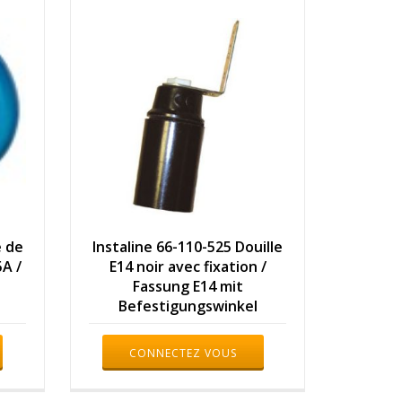
e de
Instaline 66-110-525 Douille
A /
E14 noir avec fixation /
Fassung E14 mit
Befestigungswinkel
CONNECTEZ VOUS